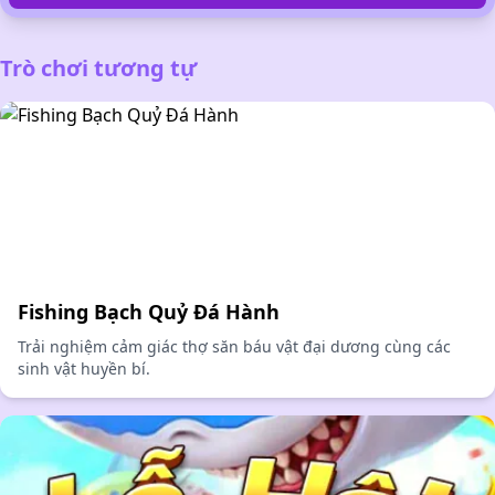
Trò chơi tương tự
Fishing Bạch Quỷ Đá Hành
Trải nghiệm cảm giác thợ săn báu vật đại dương cùng các
sinh vật huyền bí.