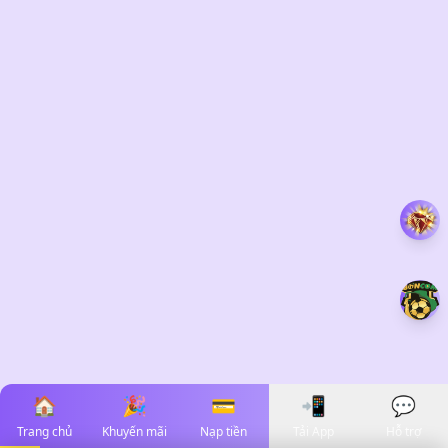
🏠
🎉
💳
📲
💬
Trang chủ
Khuyến mãi
Nạp tiền
Tải App
Hỗ trợ