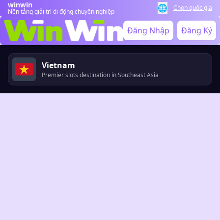
winwin
🌐
Chọn quốc gia
Nền tảng giải trí di động chuyên nghiệp
Đăng Nhập
Đăng Ký
Vietnam
Premier slots destination in Southeast Asia