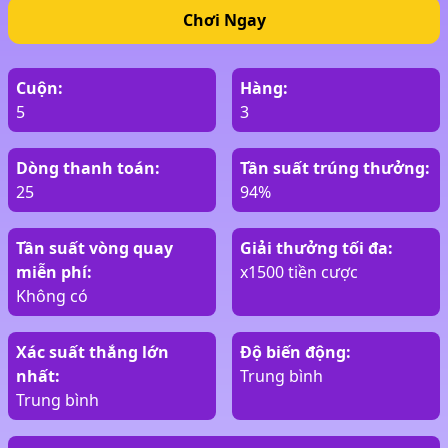
Chơi Ngay
Cuộn:
Hàng:
5
3
Dòng thanh toán:
Tần suất trúng thưởng:
25
94%
Tần suất vòng quay
Giải thưởng tối đa:
miễn phí:
x1500 tiền cược
Không có
Xác suất thắng lớn
Độ biến động:
nhất:
Trung bình
Trung bình