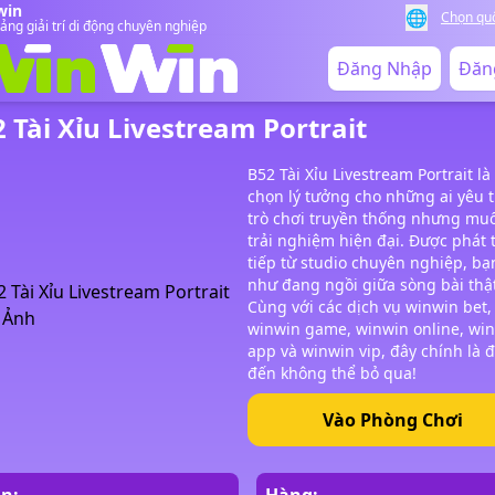
win
🌐
Chọn quố
ảng giải trí di động chuyên nghiệp
Đăng Nhập
Đăn
 Tài Xỉu Livestream Portrait
B52 Tài Xỉu Livestream Portrait là
chọn lý tưởng cho những ai yêu t
trò chơi truyền thống nhưng mu
trải nghiệm hiện đại. Được phát 
tiếp từ studio chuyên nghiệp, bạ
như đang ngồi giữa sòng bài thật
Cùng với các dịch vụ winwin bet,
winwin game, winwin online, wi
app và winwin vip, đây chính là 
đến không thể bỏ qua!
Vào Phòng Chơi